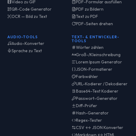
Video zu GIF
PDF-Formular ausfüllen
QR-Code Generator
PDF zu Bildern
OCR — Bild zu Text
Text zu PDF
PDF-Seiten drehen
AUDIO-TOOLS
TEXT- & ENTWICKLER-
TOOLS
Audio-Konverter
Wörter zählen
Sprache zu Text
Groß-/Kleinschreibung
Lorem Ipsum Generator
JSON-Formatierer
Farbwähler
URL-Kodierer / Dekodierer
Base64-Text Kodierer
Passwort-Generator
Diff-Prüfer
Hash-Generator
Regex-Tester
CSV ↔ JSON Konverter
Markdown ↔ HTML