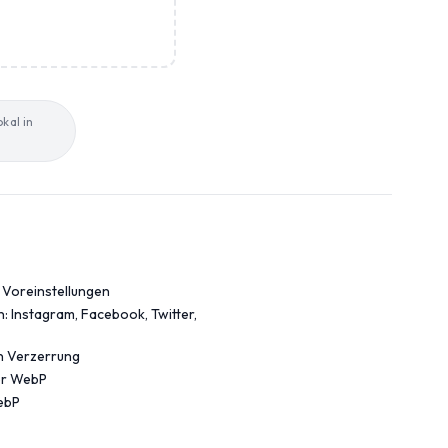
kal in
, Voreinstellungen
: Instagram, Facebook, Twitter,
n Verzerrung
er WebP
WebP