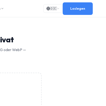
Loslegen
s
🇩🇪
ivat
JPG oder WebP —