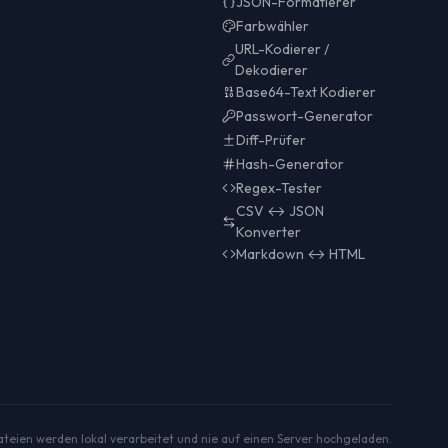
JSON-Formatierer
Farbwähler
URL-Kodierer /
Dekodierer
Base64-Text Kodierer
Passwort-Generator
Diff-Prüfer
Hash-Generator
Regex-Tester
CSV ↔ JSON
Konverter
Markdown ↔ HTML
ateien werden lokal verarbeitet und nie auf einen Server hochgeladen.