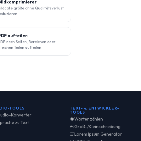
Bildkomprimierer
ilddateigröße ohne Qualitätsverlust
eduzieren
PDF aufteilen
DF nach Seiten, Bereichen oder
leichen Teilen aufteilen
DIO-TOOLS
TEXT- & ENTWICKLER-
TOOLS
udio-Konverter
Wörter zählen
prache zu Text
Groß-/Kleinschreibung
Lorem Ipsum Generator