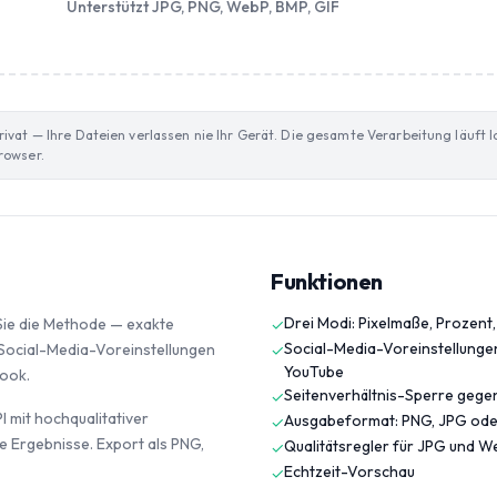
Unterstützt JPG, PNG, WebP, BMP, GIF
ivat — Ihre Dateien verlassen nie Ihr Gerät. Die gesamte Verarbeitung läuft lo
rowser.
Funktionen
Drei Modi: Pixelmaße, Prozent
 Sie die Methode — exakte
✓
Social-Media-Voreinstellungen
 Social-Media-Voreinstellungen
✓
YouTube
ook.
Seitenverhältnis-Sperre gege
✓
I mit hochqualitativer
Ausgabeformat: PNG, JPG od
✓
fe Ergebnisse. Export als PNG,
Qualitätsregler für JPG und 
✓
Echtzeit-Vorschau
✓