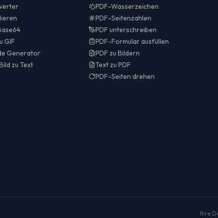
verter
PDF-Wasserzeichen
lieren
PDF-Seitenzahlen
 Base64
PDF unterschreiben
u GIF
PDF-Formular ausfüllen
e Generator
PDF zu Bildern
ild zu Text
Text zu PDF
PDF-Seiten drehen
Ihre D