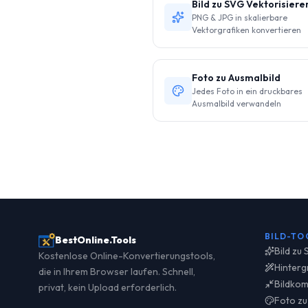
Bild zu SVG Vektorisiere
PNG & JPG in skalierbare
Vektorgrafiken konvertieren
Foto zu Ausmalbild
Jedes Foto in ein druckbares
Ausmalbild verwandeln
BILD-TO
BestOnline.Tools
Bild zu
Kostenlose Online-Konvertierungstools,
Hinterg
die in Ihrem Browser laufen. Schnell,
Bildkom
privat, kein Upload erforderlich.
Foto zu