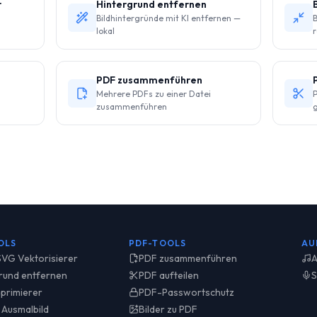
r
Hintergrund entfernen
Bildhintergründe mit KI entfernen —
B
lokal
r
PDF zusammenführen
Mehrere PDFs zu einer Datei
P
zusammenführen
g
OLS
PDF-TOOLS
AU
 SVG Vektorisierer
PDF zusammenführen
A
rund entfernen
PDF aufteilen
S
primierer
PDF-Passwortschutz
 Ausmalbild
Bilder zu PDF