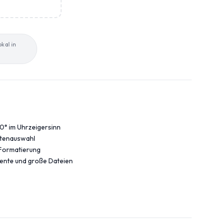
kal in
0° im Uhrzeigersinn
itenauswahl
 Formatierung
ente und große Dateien