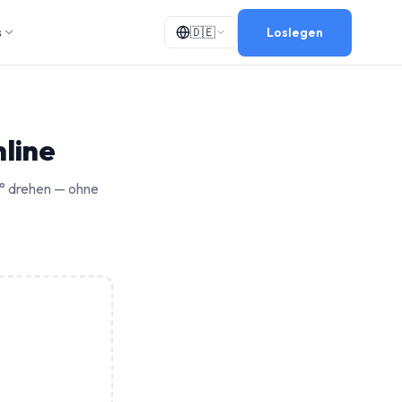
Loslegen
s
🇩🇪
line
0° drehen — ohne