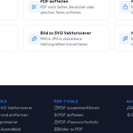
PDF aufteilen
PDF nach Seiten, Bereichen oder
P
gleichen Teilen aufteilen
Bild zu SVG Vektorisierer
PNG & JPG in skalierbare
B
Vektorgrafiken konvertieren
l
OLS
PDF-TOOLS
AU
 SVG Vektorisierer
PDF zusammenführen
A
rund entfernen
PDF aufteilen
S
primierer
PDF-Passwortschutz
 Ausmalbild
Bilder zu PDF