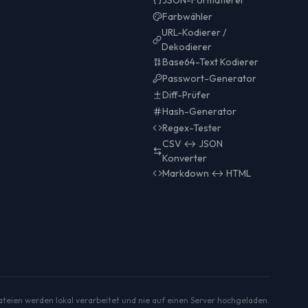
Farbwähler
URL-Kodierer /
Dekodierer
Base64-Text Kodierer
Passwort-Generator
Diff-Prüfer
Hash-Generator
Regex-Tester
CSV ↔ JSON
Konverter
Markdown ↔ HTML
ateien werden lokal verarbeitet und nie auf einen Server hochgeladen.