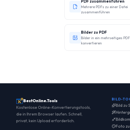
PDF zusammenführen
Mehrere PDFs zu einer Datei
zusammenführen
Bilder zu PDF
Bilder in ein mehrseitiges PDF
konvertieren
BILD-TO
BestOnline.Tools
Bild zu
Kostenlose Online-Konvertierungstools,
Hinterg
die in Ihrem Browser laufen. Schnell,
Bildkom
privat, kein Upload erforderlich.
Foto zu