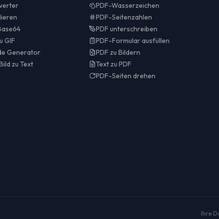
verter
PDF-Wasserzeichen
lieren
PDF-Seitenzahlen
 Base64
PDF unterschreiben
u GIF
PDF-Formular ausfüllen
e Generator
PDF zu Bildern
ild zu Text
Text zu PDF
PDF-Seiten drehen
Ihre D