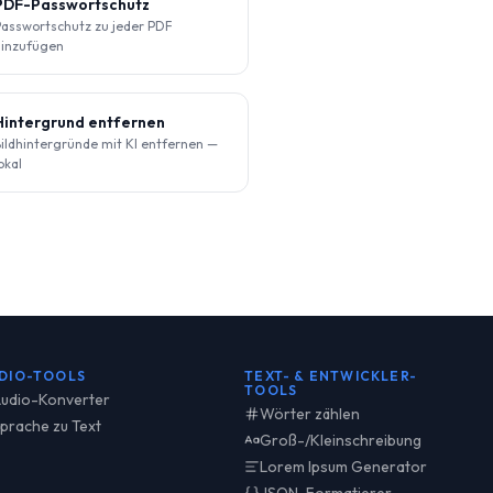
PDF-Passwortschutz
asswortschutz zu jeder PDF
hinzufügen
Hintergrund entfernen
ildhintergründe mit KI entfernen —
okal
DIO-TOOLS
TEXT- & ENTWICKLER-
TOOLS
udio-Konverter
Wörter zählen
prache zu Text
Groß-/Kleinschreibung
Lorem Ipsum Generator
JSON-Formatierer